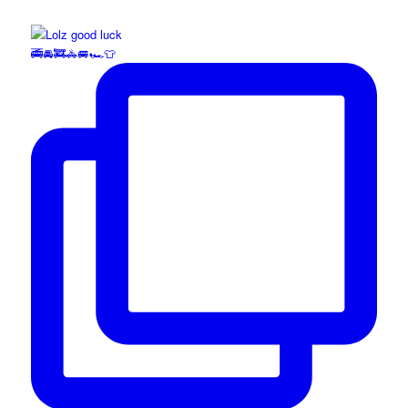
🚎🚘🚒🚓🚐🏎️👕