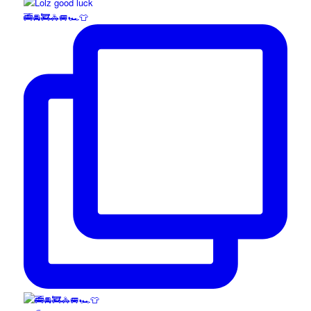
🚎🚘🚒🚓🚐🏎️👕