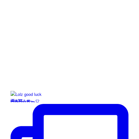
🚎🚘🚒🚓🚐🏎️👕