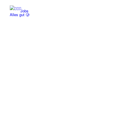
Jobs
Alles gut 🥲
Partner
Bulli Hilft!
Kontakt
Menü