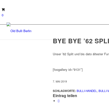
0
BYE BYE ’62 SPL
Unser ’62 Split und bis dato ältester F
[foogallery id=”9131″]
7. MAI 2019
SCHLAGWORTE:
BULLI-HANDEL
,
BULLI-
Eintrag teilen