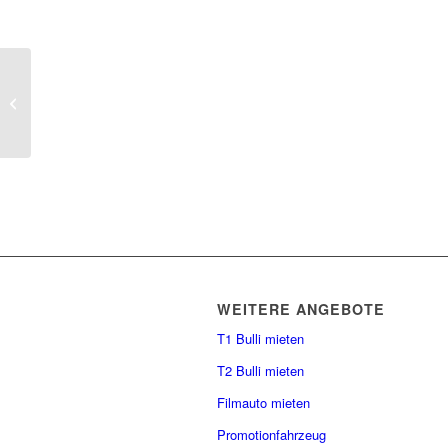
Old Bulli unterwegs in Köln und bei
RTL
WEITERE ANGEBOTE
T1 Bulli mieten
T2 Bulli mieten
Filmauto mieten
Promotionfahrzeug