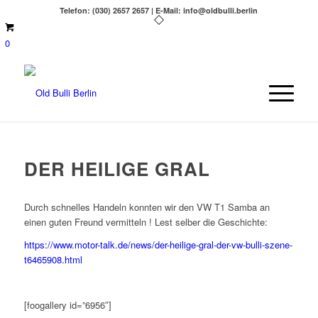
Telefon: (030) 2657 2657 | E-Mail: info@oldbulli.berlin
0
DER HEILIGE GRAL
Durch schnelles Handeln konnten wir den VW T1 Samba an
einen guten Freund vermitteln ! Lest selber die Geschichte:
https://www.motor-talk.de/news/der-heilige-gral-der-vw-bulli-szene-
t6465908.html
[foogallery id=”6956″]