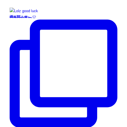
🚎🚘🚒🚓🚐🏎️👕