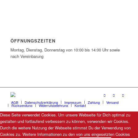
ÖFFNUNGSZEITEN
Montag, Dienstag, Donnerstag von 10:00 bis 14:00 Uhr sowie
nach Vereinbarung
AGB
Datenschutzerklärung
Impressum
Zahlung
Versand
Rücksendung
Widerrufsbelehrung
Kontakt
Diese Seite verwendet Cookies. Um unsere Webseite für Dich optimal zu
gestalten und fortlaufend verbessern zu können, verwenden wir Cookies.
Durch die weitere Nutzung der Webseite stimmst Du der Verwendung von
Cookies zu. Weitere Informationen zu den von uns eingesetzten Cookies