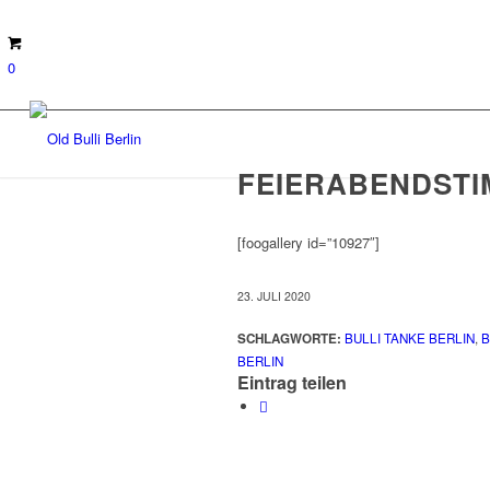
0
FEIERABENDST
[foogallery id=”10927″]
23. JULI 2020
SCHLAGWORTE:
BULLI TANKE BERLIN
,
B
BERLIN
Eintrag teilen