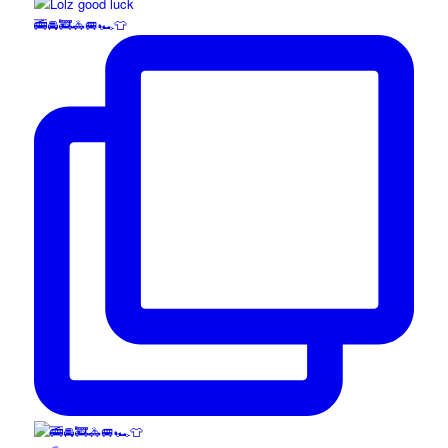
🚎🚘🚒🚓🚐🏎️👕