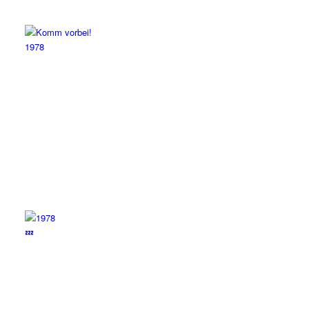
1978
💤