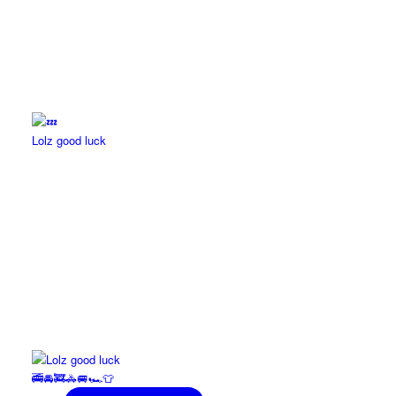
Lolz good luck
🚎🚘🚒🚓🚐🏎️👕