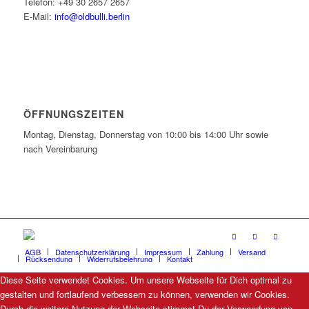
Telefon: +49 30 2657 2657
E-Mail:
info@oldbulli.berlin
ÖFFNUNGSZEITEN
Montag, Dienstag, Donnerstag von 10:00 bis 14:00 Uhr sowie
nach Vereinbarung
AGB
Datenschutzerklärung
Impressum
Zahlung
Versand
Rücksendung
Widerrufsbelehrung
Kontakt
Diese Seite verwendet Cookies. Um unsere Webseite für Dich optimal zu
gestalten und fortlaufend verbessern zu können, verwenden wir Cookies.
Durch die weitere Nutzung der Webseite stimmst Du der Verwendung von