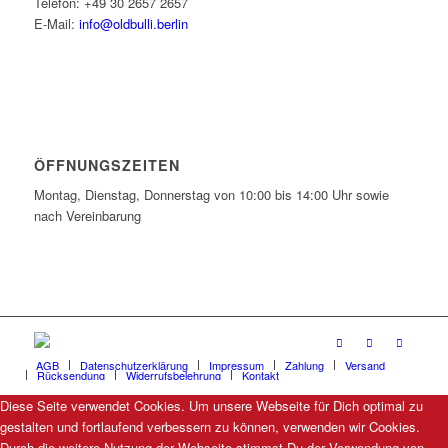
Telefon: +49 30 2657 2657
E-Mail:
info@oldbulli.berlin
ÖFFNUNGSZEITEN
Montag, Dienstag, Donnerstag von 10:00 bis 14:00 Uhr sowie
nach Vereinbarung
AGB
Datenschutzerklärung
Impressum
Zahlung
Versand
Rücksendung
Widerrufsbelehrung
Kontakt
Diese Seite verwendet Cookies. Um unsere Webseite für Dich optimal zu
gestalten und fortlaufend verbessern zu können, verwenden wir Cookies.
Durch die weitere Nutzung der Webseite stimmst Du der Verwendung von