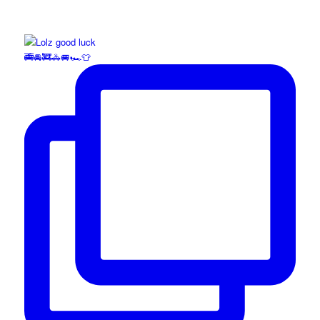
🚎🚘🚒🚓🚐🏎️👕