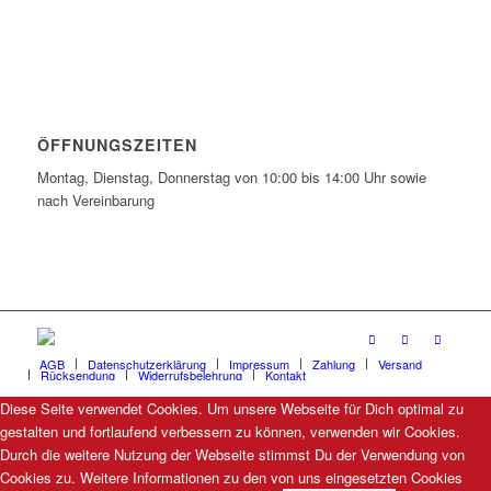
ÖFFNUNGSZEITEN
Montag, Dienstag, Donnerstag von 10:00 bis 14:00 Uhr sowie
nach Vereinbarung
AGB
Datenschutzerklärung
Impressum
Zahlung
Versand
Rücksendung
Widerrufsbelehrung
Kontakt
Diese Seite verwendet Cookies. Um unsere Webseite für Dich optimal zu
gestalten und fortlaufend verbessern zu können, verwenden wir Cookies.
Durch die weitere Nutzung der Webseite stimmst Du der Verwendung von
Cookies zu. Weitere Informationen zu den von uns eingesetzten Cookies