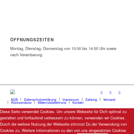
ÖFFNUNGSZEITEN
Montag, Dienstag, Donnerstag von 10:00 bis 14:00 Uhr sowie
nach Vereinbarung
AGB
Datenschutzerklärung
Impressum
Zahlung
Versand
Rücksendung
Widerrufsbelehrung
Kontakt
Diese Seite verwendet Cookies. Um unsere Webseite für Dich optimal zu
gestalten und fortlaufend verbessern zu können, verwenden wir Cookies.
Durch die weitere Nutzung der Webseite stimmst Du der Verwendung von
Cookies zu. Weitere Informationen zu den von uns eingesetzten Cookies