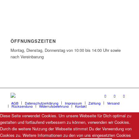
ÖFFNUNGSZEITEN
Montag, Dienstag, Donnerstag von 10:00 bis 14:00 Uhr sowie
nach Vereinbarung
AGB
Datenschutzerklärung
Impressum
Zahlung
Versand
Rücksendung
Widerrufsbelehrung
Kontakt
Diese Seite verwendet Cookies. Um unsere Webseite für Dich optimal zu
gestalten und fortlaufend verbessern zu können, verwenden wir Cookies.
Durch die weitere Nutzung der Webseite stimmst Du der Verwendung von
Cookies zu. Weitere Informationen zu den von uns eingesetzten Cookies