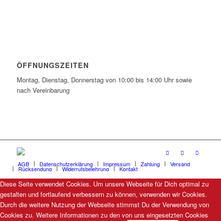
ÖFFNUNGSZEITEN
Montag, Dienstag, Donnerstag von 10:00 bis 14:00 Uhr sowie
nach Vereinbarung
AGB
Datenschutzerklärung
Impressum
Zahlung
Versand
Rücksendung
Widerrufsbelehrung
Kontakt
Diese Seite verwendet Cookies. Um unsere Webseite für Dich optimal zu
gestalten und fortlaufend verbessern zu können, verwenden wir Cookies.
Durch die weitere Nutzung der Webseite stimmst Du der Verwendung von
Cookies zu. Weitere Informationen zu den von uns eingesetzten Cookies