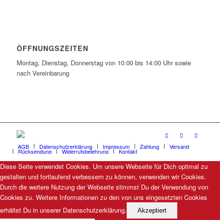
ÖFFNUNGSZEITEN
Montag, Dienstag, Donnerstag von 10:00 bis 14:00 Uhr sowie
nach Vereinbarung
AGB
Datenschutzerklärung
Impressum
Zahlung
Versand
Rücksendung
Widerrufsbelehrung
Kontakt
Diese Seite verwendet Cookies. Um unsere Webseite für Dich optimal zu
gestalten und fortlaufend verbessern zu können, verwenden wir Cookies.
Durch die weitere Nutzung der Webseite stimmst Du der Verwendung von
Cookies zu. Weitere Informationen zu den von uns eingesetzten Cookies
erhältst Du in unserer Datenschutzerklärung.
Akzeptiert