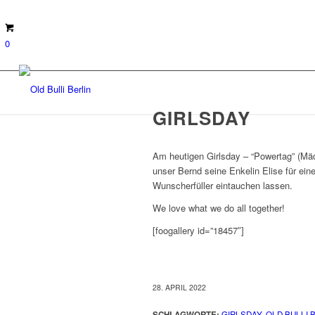
0
GIRLSDAY
Am heutigen Girlsday – “Powertag” (Mäd
unser Bernd seine Enkelin Elise für eine
Wunscherfüller eintauchen lassen.
We love what we do all together!
[foogallery id=”18457″]
28. APRIL 2022
SCHLAGWORTE:
GIRLSDAY
,
OLD BULLI 