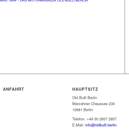
DMAX
,
GRIP - DAS MOTORMAGAZIN
,
OLD BULLI BERLIN
ANFAHRT
HAUPTSITZ
Old Bulli Berlin
Marzahner Chaussee 230
12681 Berlin
Telefon: +49 30 2657 2657
E-Mail:
info@oldbulli.berlin