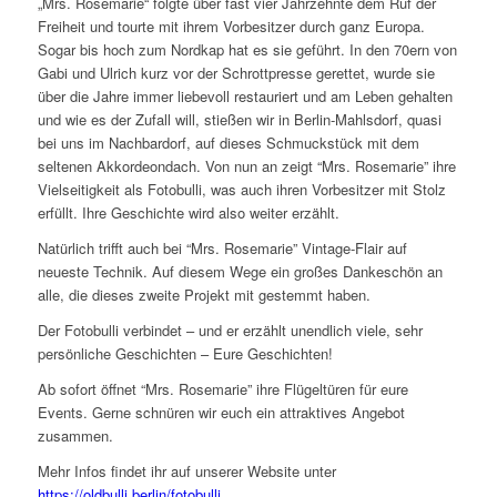
„Mrs. Rosemarie“ folgte über fast vier Jahrzehnte dem Ruf der
Freiheit und tourte mit ihrem Vorbesitzer durch ganz Europa.
Sogar bis hoch zum Nordkap hat es sie geführt. In den 70ern von
Gabi und Ulrich kurz vor der Schrottpresse gerettet, wurde sie
über die Jahre immer liebevoll restauriert und am Leben gehalten
und wie es der Zufall will, stießen wir in Berlin-Mahlsdorf, quasi
bei uns im Nachbardorf, auf dieses Schmuckstück mit dem
seltenen Akkordeondach. Von nun an zeigt “Mrs. Rosemarie” ihre
Vielseitigkeit als Fotobulli, was auch ihren Vorbesitzer mit Stolz
erfüllt. Ihre Geschichte wird also weiter erzählt.
Natürlich trifft auch bei “Mrs. Rosemarie” Vintage-Flair auf
neueste Technik. Auf diesem Wege ein großes Dankeschön an
alle, die dieses zweite Projekt mit gestemmt haben.
Der Fotobulli verbindet – und er erzählt unendlich viele, sehr
persönliche Geschichten – Eure Geschichten!
Ab sofort öffnet “Mrs. Rosemarie” ihre Flügeltüren für eure
Events. Gerne schnüren wir euch ein attraktives Angebot
zusammen.
Mehr Infos findet ihr auf unserer Website unter
https://oldbulli.berlin/fotobulli