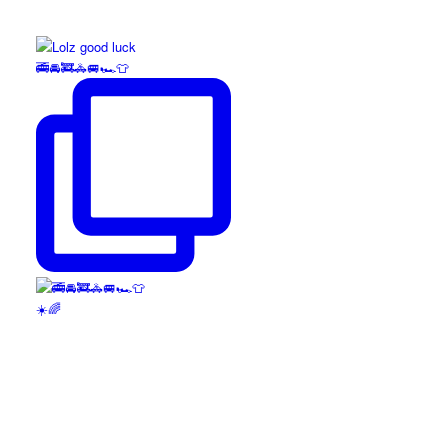
🚎🚘🚒🚓🚐🏎️👕
☀️🌈