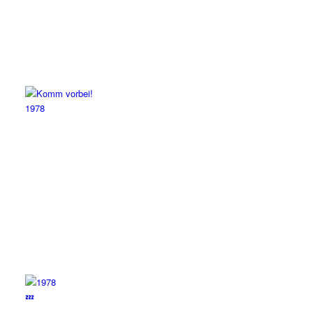
1978
💤