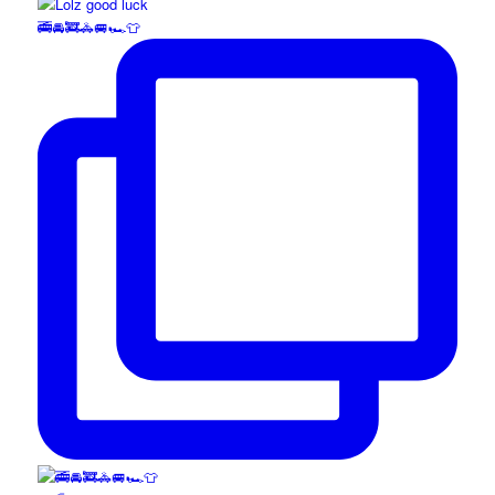
🚎🚘🚒🚓🚐🏎️👕