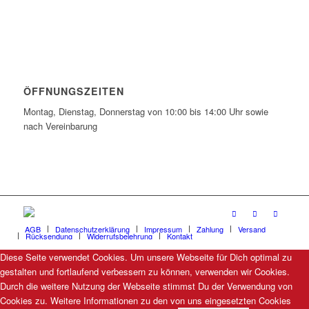
ÖFFNUNGSZEITEN
Montag, Dienstag, Donnerstag von 10:00 bis 14:00 Uhr sowie
nach Vereinbarung
AGB
Datenschutzerklärung
Impressum
Zahlung
Versand
Rücksendung
Widerrufsbelehrung
Kontakt
Diese Seite verwendet Cookies. Um unsere Webseite für Dich optimal zu
gestalten und fortlaufend verbessern zu können, verwenden wir Cookies.
Durch die weitere Nutzung der Webseite stimmst Du der Verwendung von
Cookies zu. Weitere Informationen zu den von uns eingesetzten Cookies