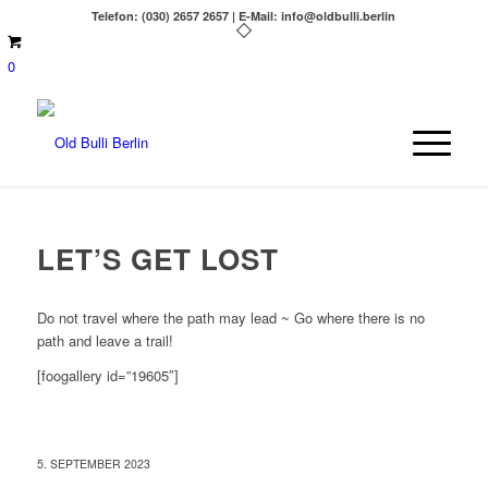
Telefon: (030) 2657 2657 | E-Mail: info@oldbulli.berlin
0
LET’S GET LOST
Do not travel where the path may lead ~ Go where there is no
path and leave a trail!
[foogallery id=”19605″]
5. SEPTEMBER 2023