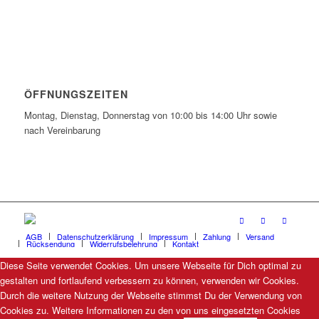
ÖFFNUNGSZEITEN
Montag, Dienstag, Donnerstag von 10:00 bis 14:00 Uhr sowie
nach Vereinbarung
AGB
Datenschutzerklärung
Impressum
Zahlung
Versand
Rücksendung
Widerrufsbelehrung
Kontakt
Diese Seite verwendet Cookies. Um unsere Webseite für Dich optimal zu
gestalten und fortlaufend verbessern zu können, verwenden wir Cookies.
Durch die weitere Nutzung der Webseite stimmst Du der Verwendung von
Cookies zu. Weitere Informationen zu den von uns eingesetzten Cookies