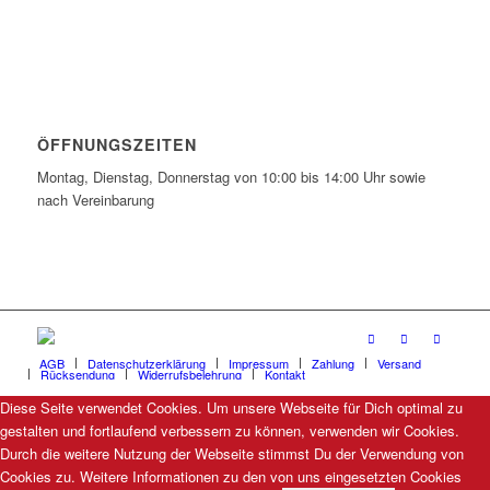
ÖFFNUNGSZEITEN
Montag, Dienstag, Donnerstag von 10:00 bis 14:00 Uhr sowie
nach Vereinbarung
AGB
Datenschutzerklärung
Impressum
Zahlung
Versand
Rücksendung
Widerrufsbelehrung
Kontakt
Diese Seite verwendet Cookies. Um unsere Webseite für Dich optimal zu
gestalten und fortlaufend verbessern zu können, verwenden wir Cookies.
Durch die weitere Nutzung der Webseite stimmst Du der Verwendung von
Cookies zu. Weitere Informationen zu den von uns eingesetzten Cookies