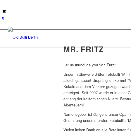
0
MR. FRITZ
Let us introduce you “Mr. Fritz”!
Unser mittlerweile dritter Fotobulli “Mr.
allerdings super! Ursprünglich kommt “Mr
Kokain aus dem Verkehr gezogen wurde
ersteigert. Seit 2007 wurde er in einer
entlang der kalifornischen Küste. Bestüc
Abenteuern!
Namensgeber ist übrigens unser Opa Frit
Gestaltung unseres ersten Fotobullis “M
Vielen lieben Dank an alle Beteiligten f