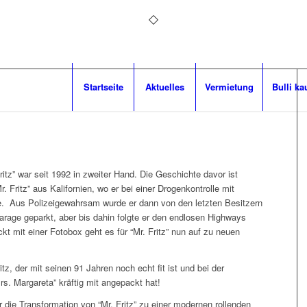
Startseite
Aktuelles
Vermietung
Bulli ka
 Fritz” war seit 1992 in zweiter Hand. Die Geschichte davor ist
. Fritz” aus Kalifornien, wo er bei einer Drogenkontrolle mit
. Aus Polizeigewahrsam wurde er dann von den letzten Besitzern
 Garage geparkt, aber bis dahin folgte er den endlosen Highways
kt mit einer Fotobox geht es für “Mr. Fritz” nun auf zu neuen
z, der mit seinen 91 Jahren noch echt fit ist und bei der
rs. Margareta” kräftig mit angepackt hat!
ür die Transformation von “Mr. Fritz” zu einer modernen rollenden