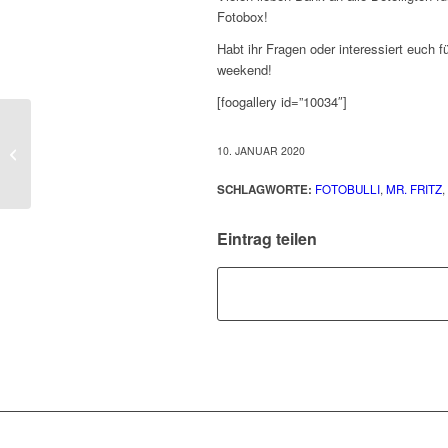
Fotobox!
Habt ihr Fragen oder interessiert euch f
weekend!
[foogallery id=”10034″]
10. JANUAR 2020
Happy New Year
SCHLAGWORTE:
FOTOBULLI
,
MR. FRITZ
,
Eintrag teilen