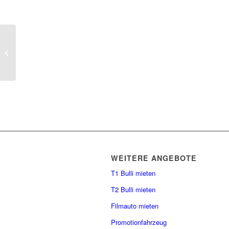
330 PS zu Besuch an der Bulli Tanke
Berlin
WEITERE ANGEBOTE
T1 Bulli mieten
T2 Bulli mieten
Filmauto mieten
Promotionfahrzeug