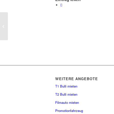
New green stuff just came in
WEITERE ANGEBOTE
T1 Bulli mieten
T2 Bulli mieten
Filmauto mieten
Promotionfahrzeug