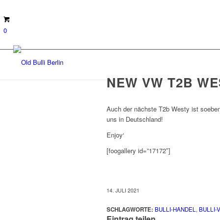
0
NEW VW T2B WE
Auch der nächste T2b Westy ist soeben
uns in Deutschland!
Enjoy‘
[foogallery id=”17172″]
14. JULI 2021
SCHLAGWORTE:
BULLI-HANDEL
,
BULLI-
Eintrag teilen