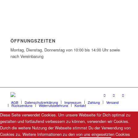
ÖFFNUNGSZEITEN
Montag, Dienstag, Donnerstag von 10:00 bis 14:00 Uhr sowie
nach Vereinbarung
AGB
Datenschutzerklärung
Impressum
Zahlung
Versand
Rücksendung
Widerrufsbelehrung
Kontakt
Diese Seite verwendet Cookies. Um unsere Webseite für Dich optimal zu
gestalten und fortlaufend verbessern zu können, verwenden wir Cookies.
Durch die weitere Nutzung der Webseite stimmst Du der Verwendung von
Cookies zu. Weitere Informationen zu den von uns eingesetzten Cookies