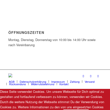
ÖFFNUNGSZEITEN
Montag, Dienstag, Donnerstag von 10:00 bis 14:00 Uhr sowie
nach Vereinbarung
AGB
Datenschutzerklärung
Impressum
Zahlung
Versand
Rücksendung
Widerrufsbelehrung
Kontakt
Diese Seite verwendet Cookies. Um unsere Webseite für Dich optimal zu
gestalten und fortlaufend verbessern zu können, verwenden wir Cookies.
Durch die weitere Nutzung der Webseite stimmst Du der Verwendung von
Cookies zu. Weitere Informationen zu den von uns eingesetzten Cookies