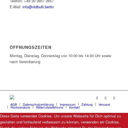
Telefon: +49 30 2657 2657
E-Mail:
info@oldbulli.berlin
ÖFFNUNGSZEITEN
Montag, Dienstag, Donnerstag von 10:00 bis 14:00 Uhr sowie
nach Vereinbarung
AGB
Datenschutzerklärung
Impressum
Zahlung
Versand
Rücksendung
Widerrufsbelehrung
Kontakt
Diese Seite verwendet Cookies. Um unsere Webseite für Dich optimal zu
gestalten und fortlaufend verbessern zu können, verwenden wir Cookies.
Durch die weitere Nutzung der Webseite stimmst Du der Verwendung von