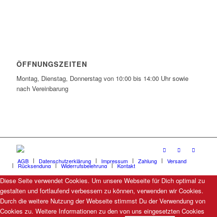
ÖFFNUNGSZEITEN
Montag, Dienstag, Donnerstag von 10:00 bis 14:00 Uhr sowie
nach Vereinbarung
AGB
Datenschutzerklärung
Impressum
Zahlung
Versand
Rücksendung
Widerrufsbelehrung
Kontakt
Diese Seite verwendet Cookies. Um unsere Webseite für Dich optimal zu
gestalten und fortlaufend verbessern zu können, verwenden wir Cookies.
Durch die weitere Nutzung der Webseite stimmst Du der Verwendung von
Cookies zu. Weitere Informationen zu den von uns eingesetzten Cookies