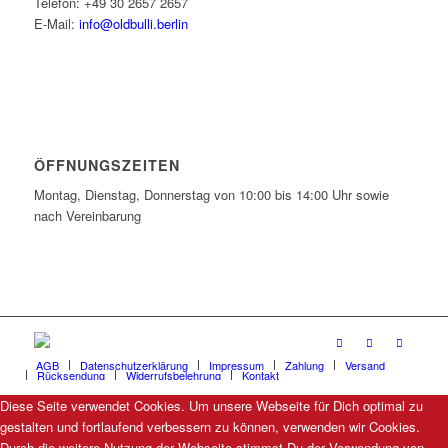
Telefon: +49 30 2657 2657
E-Mail:
info@oldbulli.berlin
ÖFFNUNGSZEITEN
Montag, Dienstag, Donnerstag von 10:00 bis 14:00 Uhr sowie
nach Vereinbarung
AGB
Datenschutzerklärung
Impressum
Zahlung
Versand
Rücksendung
Widerrufsbelehrung
Kontakt
Diese Seite verwendet Cookies. Um unsere Webseite für Dich optimal zu
gestalten und fortlaufend verbessern zu können, verwenden wir Cookies.
Durch die weitere Nutzung der Webseite stimmst Du der Verwendung von