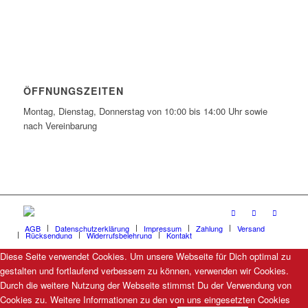
ÖFFNUNGSZEITEN
Montag, Dienstag, Donnerstag von 10:00 bis 14:00 Uhr sowie
nach Vereinbarung
AGB
Datenschutzerklärung
Impressum
Zahlung
Versand
Rücksendung
Widerrufsbelehrung
Kontakt
Diese Seite verwendet Cookies. Um unsere Webseite für Dich optimal zu
gestalten und fortlaufend verbessern zu können, verwenden wir Cookies.
Durch die weitere Nutzung der Webseite stimmst Du der Verwendung von
Cookies zu. Weitere Informationen zu den von uns eingesetzten Cookies