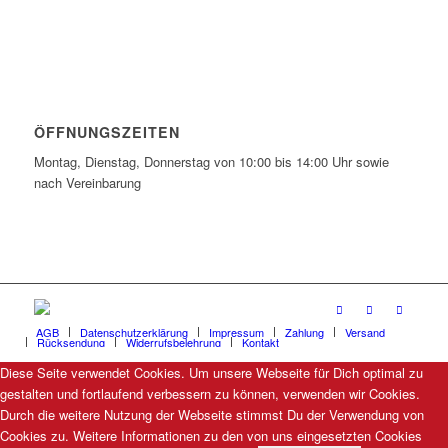
ÖFFNUNGSZEITEN
Montag, Dienstag, Donnerstag von 10:00 bis 14:00 Uhr sowie
nach Vereinbarung
AGB
Datenschutzerklärung
Impressum
Zahlung
Versand
Rücksendung
Widerrufsbelehrung
Kontakt
Diese Seite verwendet Cookies. Um unsere Webseite für Dich optimal zu
gestalten und fortlaufend verbessern zu können, verwenden wir Cookies.
Durch die weitere Nutzung der Webseite stimmst Du der Verwendung von
Cookies zu. Weitere Informationen zu den von uns eingesetzten Cookies