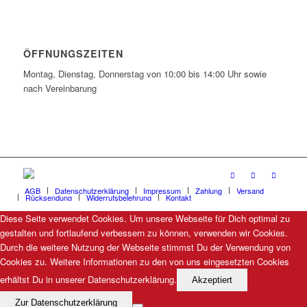
ÖFFNUNGSZEITEN
Montag, Dienstag, Donnerstag von 10:00 bis 14:00 Uhr sowie
nach Vereinbarung
AGB
Datenschutzerklärung
Impressum
Zahlung
Versand
Rücksendung
Widerrufsbelehrung
Kontakt
Diese Seite verwendet Cookies. Um unsere Webseite für Dich optimal zu
gestalten und fortlaufend verbessern zu können, verwenden wir Cookies.
Durch die weitere Nutzung der Webseite stimmst Du der Verwendung von
Cookies zu. Weitere Informationen zu den von uns eingesetzten Cookies
erhältst Du in unserer Datenschutzerklärung.
Akzeptiert
Zur Datenschutzerklärung