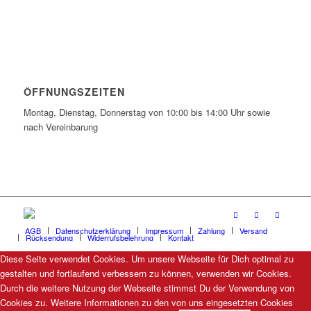
ÖFFNUNGSZEITEN
Montag, Dienstag, Donnerstag von 10:00 bis 14:00 Uhr sowie
nach Vereinbarung
AGB
Datenschutzerklärung
Impressum
Zahlung
Versand
Rücksendung
Widerrufsbelehrung
Kontakt
Diese Seite verwendet Cookies. Um unsere Webseite für Dich optimal zu
gestalten und fortlaufend verbessern zu können, verwenden wir Cookies.
Durch die weitere Nutzung der Webseite stimmst Du der Verwendung von
Cookies zu. Weitere Informationen zu den von uns eingesetzten Cookies