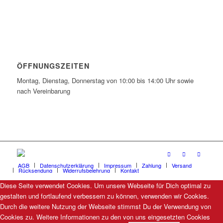
ÖFFNUNGSZEITEN
Montag, Dienstag, Donnerstag von 10:00 bis 14:00 Uhr sowie
nach Vereinbarung
AGB
Datenschutzerklärung
Impressum
Zahlung
Versand
Rücksendung
Widerrufsbelehrung
Kontakt
Diese Seite verwendet Cookies. Um unsere Webseite für Dich optimal zu
gestalten und fortlaufend verbessern zu können, verwenden wir Cookies.
Durch die weitere Nutzung der Webseite stimmst Du der Verwendung von
Cookies zu. Weitere Informationen zu den von uns eingesetzten Cookies