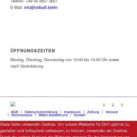
Telefon: +49 30 2657 2657
E-Mail:
info@oldbulli.berlin
ÖFFNUNGSZEITEN
Montag, Dienstag, Donnerstag von 10:00 bis 14:00 Uhr sowie
nach Vereinbarung
AGB
Datenschutzerklärung
Impressum
Zahlung
Versand
Rücksendung
Widerrufsbelehrung
Kontakt
Diese Seite verwendet Cookies. Um unsere Webseite für Dich optimal zu
gestalten und fortlaufend verbessern zu können, verwenden wir Cookies.
Durch die weitere Nutzung der Webseite stimmst Du der Verwendung von