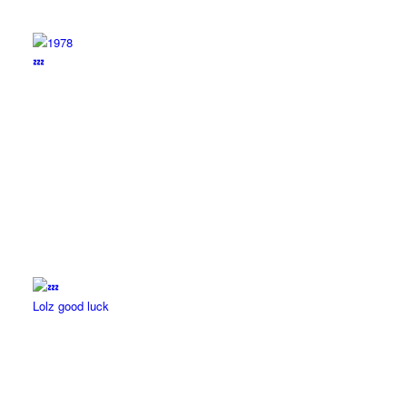
💤
Lolz good luck