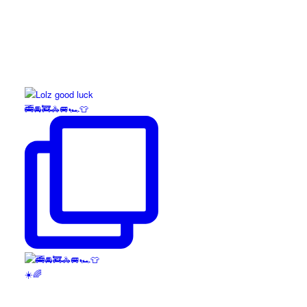
🚎🚘🚒🚓🚐🏎️👕
☀️🌈