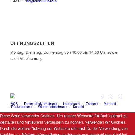
E-Mail:
info@oldbulli.berlin
ÖFFNUNGSZEITEN
Montag, Dienstag, Donnerstag von 10:00 bis 14:00 Uhr sowie
nach Vereinbarung
AGB
Datenschutzerklärung
Impressum
Zahlung
Versand
Rücksendung
Widerrufsbelehrung
Kontakt
Diese Seite verwendet Cookies. Um unsere Webseite für Dich optimal zu
gestalten und fortlaufend verbessern zu können, verwenden wir Cookies.
Durch die weitere Nutzung der Webseite stimmst Du der Verwendung von
Cookies zu. Weitere Informationen zu den von uns eingesetzten Cookies