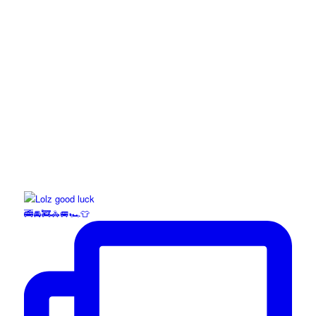
🚎🚘🚒🚓🚐🏎️👕