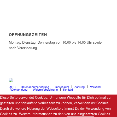
ÖFFNUNGSZEITEN
Montag, Dienstag, Donnerstag von 10:00 bis 14:00 Uhr sowie
nach Vereinbarung
AGB
Datenschutzerklärung
Impressum
Zahlung
Versand
Rücksendung
Widerrufsbelehrung
Kontakt
Diese Seite verwendet Cookies. Um unsere Webseite für Dich optimal zu
gestalten und fortlaufend verbessern zu können, verwenden wir Cookies.
Durch die weitere Nutzung der Webseite stimmst Du der Verwendung von
Cookies zu. Weitere Informationen zu den von uns eingesetzten Cookies