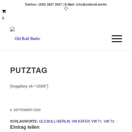
Telefon: (030) 2657 2657 | E-Mail: info@oldbulli.berlin
0
PUTZTAG
[foogallery id=”12005″]
6. SEPTEMBER 2020
SCHLAGWORTE:
OLD BULLI BERLIN
,
VW KÄFER
,
VW T1
,
VW T2
Eintrag teilen