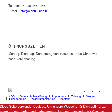
Telefon: +49 30 2657 2657
E-Mail:
info@oldbulli.berlin
ÖFFNUNGSZEITEN
Montag, Dienstag, Donnerstag von 10:00 bis 14:00 Uhr sowie
nach Vereinbarung
AGB
Datenschutzerklärung
Impressum
Zahlung
Versand
Rücksendung
Widerrufsbelehrung
Kontakt
Diese Seite verwendet Cookies. Um unsere Webseite für Dich optimal zu
gestalten und fortlaufend verbessern zu können, verwenden wir Cookies.