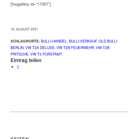
[foogallery id=”17357″]
16. AUGUST 2021
SCHLAGWORTE:
BULLI-HANDEL
,
BULLI-VERKAUF
,
OLD BULLI
BERLIN
,
VW T2A DELUXE
,
VW T2B FEUERWEHR
,
VW T2B
PRITSCHE
,
VW T3 FORSTAMT
Eintrag teilen