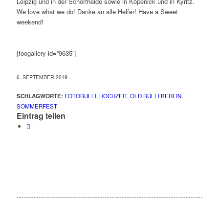
Leipzig und in der Schorfheide sowie in Köpenick und in Kyritz.
We love what we do! Danke an alle Helfer! Have a Sweet
weekend!
[foogallery id=”9635″]
6. SEPTEMBER 2019
SCHLAGWORTE:
FOTOBULLI
,
HOCHZEIT
,
OLD BULLI BERLIN
,
SOMMERFEST
Eintrag teilen