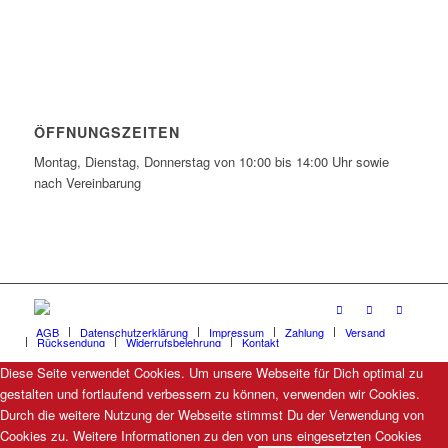
ÖFFNUNGSZEITEN
Montag, Dienstag, Donnerstag von 10:00 bis 14:00 Uhr sowie
nach Vereinbarung
AGB
Datenschutzerklärung
Impressum
Zahlung
Versand
Rücksendung
Widerrufsbelehrung
Kontakt
Diese Seite verwendet Cookies. Um unsere Webseite für Dich optimal zu
gestalten und fortlaufend verbessern zu können, verwenden wir Cookies.
Durch die weitere Nutzung der Webseite stimmst Du der Verwendung von
Cookies zu. Weitere Informationen zu den von uns eingesetzten Cookies