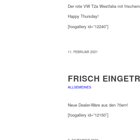
Der rote VW T2a Westfalia mit frischem
Happy Thursday!
[foogallery id=”12240″]
11. FEBRUAR 2021
FRISCH EINGET
ALLGEMEINES
Neue Dealer-Ware aus den 70ern!
[foogallery id=”12150″]