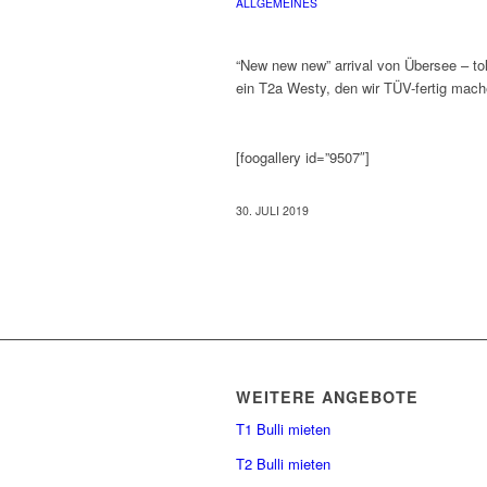
ALLGEMEINES
“New new new” arrival von Übersee – to
ein T2a Westy, den wir TÜV-fertig mache
[foogallery id=”9507″]
30. JULI 2019
WEITERE ANGEBOTE
T1 Bulli mieten
T2 Bulli mieten